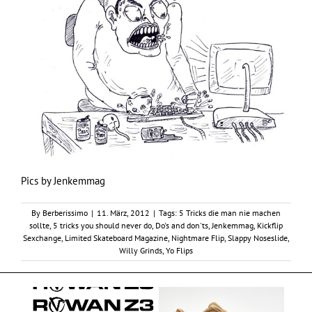
Pics by
Jenkemmag
By
Berberissimo
|
11. März, 2012
|
Tags:
5 Tricks die man nie machen
sollte
,
5 tricks you should never do
,
Do's and don'ts
,
Jenkemmag
,
Kickflip
Sexchange
,
Limited Skateboard Magazine
,
Nightmare Flip
,
Slappy Noseslide
,
Willy Grinds
,
Yo Flips