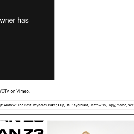
YOTV
on
Vimeo
.
gs:
Andrew "The Boss" Reynolds
,
Baker
,
Clip
,
Da Playground
,
Deathwish
,
Figgy
,
Moose
,
Nee