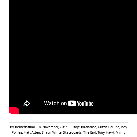
By
Berberissimo
|
8. November, 2011
|
Tags:
Birdhouse
,
Griffin Collins
,
Joey
Poiriez
,
Matt Allen
,
Shaun White
,
Skateboards
,
The End
,
Tony Hawk
,
Vinny