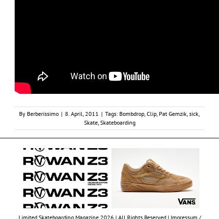
By
Berberissimo
|
8. April, 2011
|
Tags:
Bombdrop
,
Clip
,
Pat Gemzik
,
sick
,
Skate
,
Skateboarding
Limited Skateboarding Magazine 2026 | All Rights Reserved |
Impressum /