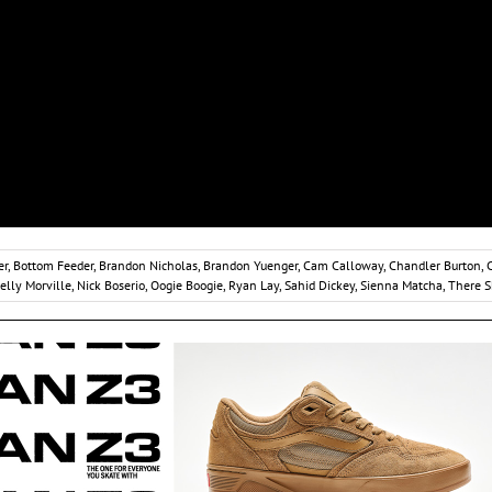
er
,
Bottom Feeder
,
Brandon Nicholas
,
Brandon Yuenger
,
Cam Calloway
,
Chandler Burton
,
C
elly Morville
,
Nick Boserio
,
Oogie Boogie
,
Ryan Lay
,
Sahid Dickey
,
Sienna Matcha
,
There S