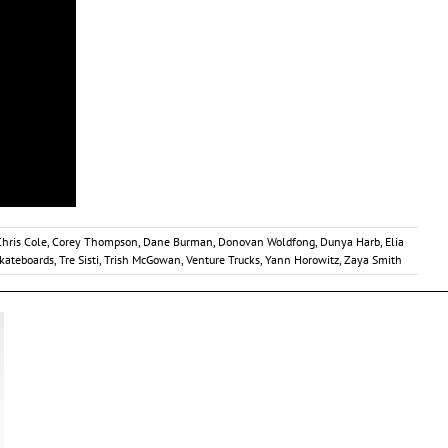
hris Cole
,
Corey Thompson
,
Dane Burman
,
Donovan Woldfong
,
Dunya Harb
,
Elia
kateboards
,
Tre Sisti
,
Trish McGowan
,
Venture Trucks
,
Yann Horowitz
,
Zaya Smith