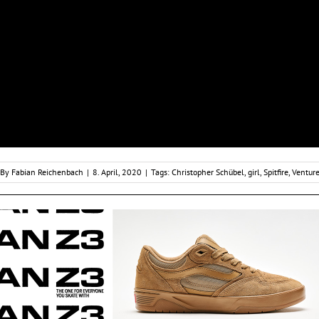
By
Fabian Reichenbach
|
8. April, 2020
|
Tags:
Christopher Schübel
,
girl
,
Spitfire
,
Ventur