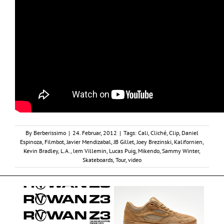
By
Berberissimo
|
24. Februar, 2012
|
Tags:
Cali
,
Cliché
,
Clip
,
Daniel
Espinoza
,
Filmbot
,
Javier Mendizabal
,
JB Gillet
,
Joey Brezinski
,
Kalifornien
,
Kevin Bradley
,
L.A.
,
lem Villemin
,
Lucas Puig
,
Mikendo
,
Sammy Winter
,
Skateboards
,
Tour
,
video