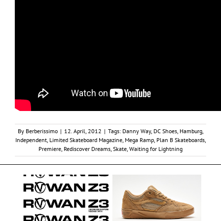
By
Berberissimo
|
12. April, 2012
|
Tags:
Danny Way
,
DC Shoes
,
Hamburg
,
Independent
,
Limited Skateboard Magazine
,
Mega Ramp
,
Plan B Skateboards
,
Premiere
,
Rediscover Dreams
,
Skate
,
Waiting for Lightning