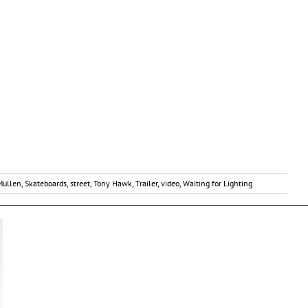
Mullen
,
Skateboards
,
street
,
Tony Hawk
,
Trailer
,
video
,
Waiting for Lighting