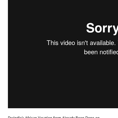
Dwindle’s African Vacation
from
Already Been Done
on