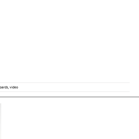
oards
,
video