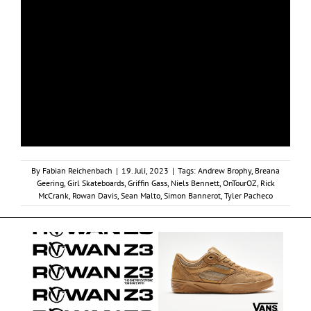
By
Fabian Reichenbach
|
19. Juli, 2023
|
Tags:
Andrew Brophy
,
Breana
Geering
,
Girl Skateboards
,
Griffin Gass
,
Niels Bennett
,
OnTourOZ
,
Rick
McCrank
,
Rowan Davis
,
Sean Malto
,
Simon Bannerot
,
Tyler Pacheco