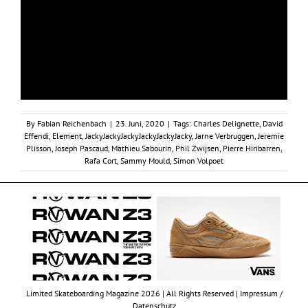
By
Fabian Reichenbach
|
23. Juni, 2020
|
Tags:
Charles Delignette
,
David
Effendi
,
Element
,
JackyJackyJackyJackyJackyJacky
,
Jarne Verbruggen
,
Jeremie
Plisson
,
Joseph Pascaud
,
Mathieu Sabourin
,
Phil Zwijsen
,
Pierre Hiribarren
,
Rafa Cort
,
Sammy Mould
,
Simon Volpoet
Limited Skateboarding Magazine 2026 | All Rights Reserved |
Impressum /
Datenschutz