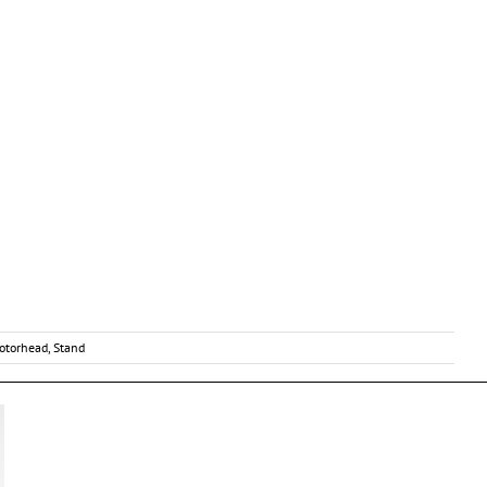
otorhead
,
Stand