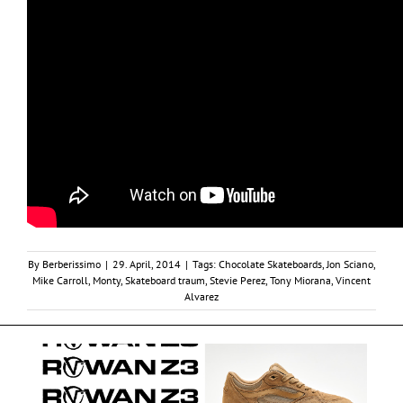
By
Berberissimo
|
29. April, 2014
|
Tags:
Chocolate Skateboards
,
Jon Sciano
,
Mike Carroll
,
Monty
,
Skateboard traum
,
Stevie Perez
,
Tony Miorana
,
Vincent
Alvarez