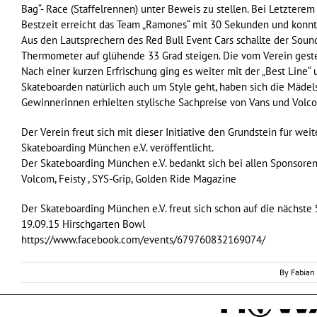
Bag“- Race (Staffelrennen) unter Beweis zu stellen. Bei Letzter
Bestzeit erreicht das Team „Ramones“ mit 30 Sekunden und konnte
Aus den Lautsprechern des Red Bull Event Cars schallte der Soun
Thermometer auf glühende 33 Grad steigen. Die vom Verein gest
Nach einer kurzen Erfrischung ging es weiter mit der „Best Line“
Skateboarden natürlich auch um Style geht, haben sich die Mädels
Gewinnerinnen erhielten stylische Sachpreise von Vans und Volco
Der Verein freut sich mit dieser Initiative den Grundstein für we
Skateboarding München e.V. veröffentlicht.
Der Skateboarding München e.V. bedankt sich bei allen Sponsoren
Volcom, Feisty , SYS-Grip, Golden Ride Magazine
Der Skateboarding München e.V. freut sich schon auf die nächste 
19.09.15 Hirschgarten Bowl
https://www.facebook.com/events/679760832169074/
By
Fabian