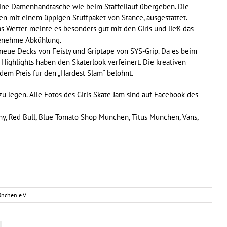
 eine Damenhandtasche wie beim Staffellauf übergeben. Die
n mit einem üppigen Stuffpaket von Stance, ausgestattet.
s Wetter meinte es besonders gut mit den Girls und ließ das
genehme Abkühlung.
r neue Decks von Feisty und Griptape von SYS-Grip. Da es beim
Highlights haben den Skaterlook verfeinert. Die kreativen
dem Preis für den „Hardest Slam“ belohnt.
zu legen. Alle Fotos des Girls Skate Jam sind auf Facebook des
ny, Red Bull, Blue Tomato Shop München, Titus München, Vans,
nchen e.V.