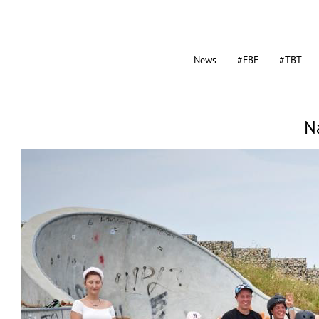
News
#FBF
#TBT
N