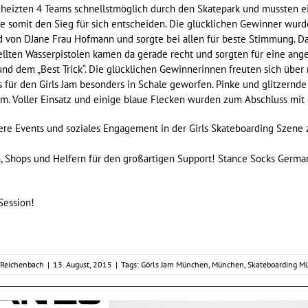
em heizten 4 Teams schnellstmöglich durch den Skatepark und mussten
 somit den Sieg für sich entscheiden. Die glücklichen Gewinner wurde
d von DJane Frau Hofmann und sorgte bei allen für beste Stimmung. Da
ellten Wasserpistolen kamen da gerade recht und sorgten für eine an
 und dem „Best Trick“. Die glücklichen Gewinnerinnen freuten sich übe
 für den Girls Jam besonders in Schale geworfen. Pinke und glitzernde 
m. Voller Einsatz und einige blaue Flecken wurden zum Abschluss mit 
itere Events und soziales Engagement in der Girls Skateboarding Szene 
, Shops und Helfern für den großartigen Support! Stance Socks Germa
Session!
 Reichenbach
|
13. August, 2015
|
Tags:
Görls Jam München
,
München
,
Skateboarding Mü