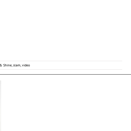
 & Shine
,
slam
,
video