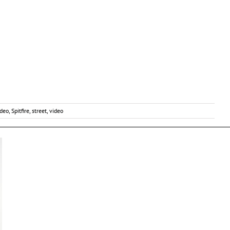
deo
,
Spitfire
,
street
,
video