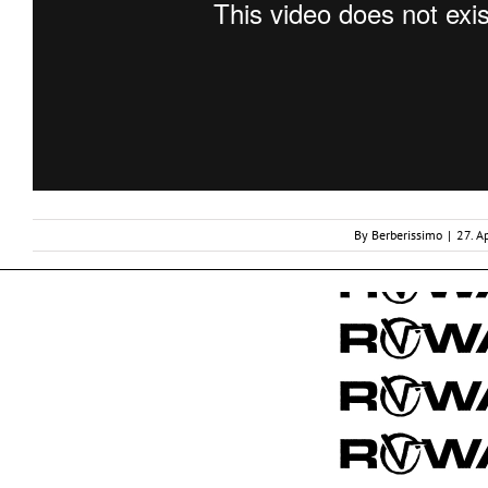
By
Berberissimo
|
27. A