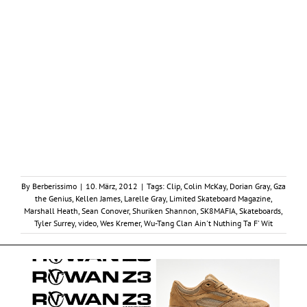
By
Berberissimo
|
10. März, 2012
|
Tags:
Clip
,
Colin McKay
,
Dorian Gray
,
Gza
the Genius
,
Kellen James
,
Larelle Gray
,
Limited Skateboard Magazine
,
Marshall Heath
,
Sean Conover
,
Shuriken Shannon
,
SK8MAFIA
,
Skateboards
,
Tyler Surrey
,
video
,
Wes Kremer
,
Wu-Tang Clan Ain't Nuthing Ta F' Wit