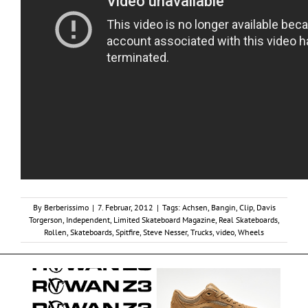
By
Berberissimo
|
7. Februar, 2012
|
Tags:
Achsen
,
Bangin
,
Clip
,
Davis
Torgerson
,
Independent
,
Limited Skateboard Magazine
,
Real Skateboards
,
Rollen
,
Skateboards
,
Spitfire
,
Steve Nesser
,
Trucks
,
video
,
Wheels