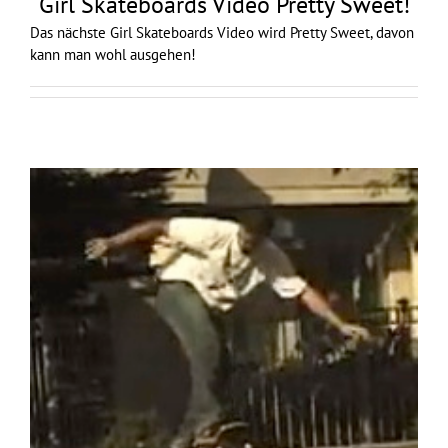
Girl Skateboards Video Pretty Sweet!
Das nächste Girl Skateboards Video wird Pretty Sweet, davon
kann man wohl ausgehen!