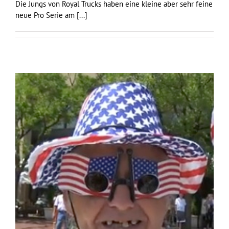
Die Jungs von Royal Trucks haben eine kleine aber sehr feine
neue Pro Serie am
[...]