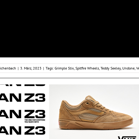
eichenbach
|
3. März, 2023
|
Tags:
Grimple Stix
,
Spitfire Wheels
,
Teddy Seeley
,
Undone
,
V