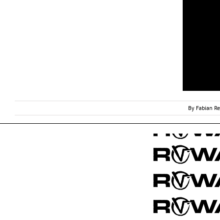
By
Fabian R