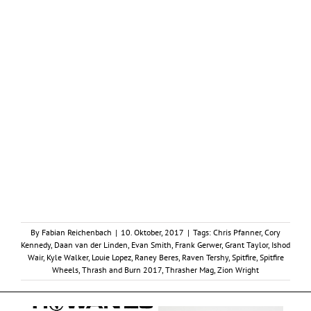
By
Fabian Reichenbach
|
10. Oktober, 2017
|
Tags:
Chris Pfanner
,
Cory
Kennedy
,
Daan van der Linden
,
Evan Smith
,
Frank Gerwer
,
Grant Taylor
,
Ishod
Wair
,
Kyle Walker
,
Louie Lopez
,
Raney Beres
,
Raven Tershy
,
Spitfire
,
Spitfire
Wheels
,
Thrash and Burn 2017
,
Thrasher Mag
,
Zion Wright