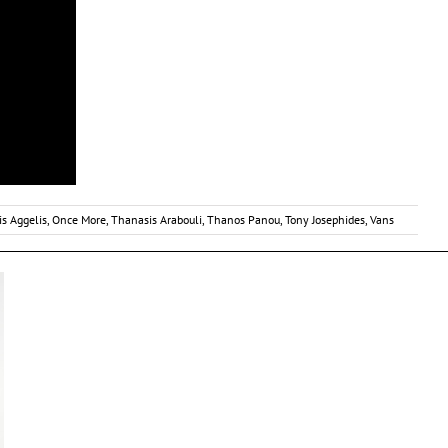
is Aggelis
,
Once More
,
Thanasis Arabouli
,
Thanos Panou
,
Tony Josephides
,
Vans