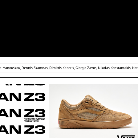
a Manouskou
,
Dennis Skamnas
,
Dimitris Kaberis
,
Giorgio Zavos
,
Nikolas Konstantakis
,
Not