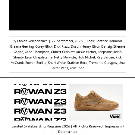
By
Fabian Reichenbach
|
27. September, 2023
|
Tags:
Beatrice Domond
,
Breana Geering
,
Corey Glick
,
Dick Rizzo
,
Dustin Henry
,
Efron Danzig
,
Etienne
Gagne
,
Gabe Thompson
,
Gilbert Crockett
,
Jackie Michel
,
Keepsake
,
Kevin
Shealy
,
Leon Chapdelaine
,
Nelly Morville
,
Nick Michel
,
Ray Barbee
,
Rick
McCrank
,
Rowan Zorilla
,
Shari White
,
Stafhon Boca
,
Tremaine Glasgow
,
Una
Farrar
,
Vans
,
Yom Tong
Limited Skateboarding Magazine 2026 | All Rights Reserved |
Impressum /
Datenschutz