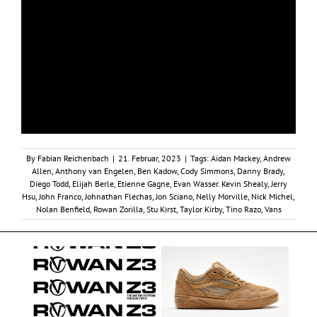
By
Fabian Reichenbach
|
21. Februar, 2023
|
Tags:
Aidan Mackey
,
Andrew
Allen
,
Anthony van Engelen
,
Ben Kadow
,
Cody Simmons
,
Danny Brady
,
Diego Todd
,
Elijah Berle
,
Etienne Gagne
,
Evan Wasser. Kevin Shealy
,
Jerry
Hsu
,
John Franco
,
Johnathan Flechas
,
Jon Sciano
,
Nelly Morville
,
Nick Michel
,
Nolan Benfield
,
Rowan Zorilla
,
Stu Kirst
,
Taylor Kirby
,
Tino Razo
,
Vans