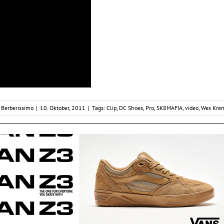
y
Berberissimo
|
10. Oktober, 2011
|
Tags:
Clip
,
DC Shoes
,
Pro
,
SK8MAFIA
,
video
,
Wes Kre