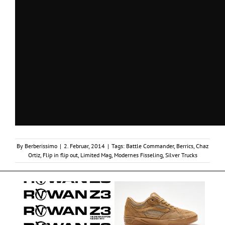
By
Berberissimo
|
2. Februar, 2014
|
Tags:
Battle Commander
,
Berrics
,
Chaz
Ortiz
,
Flip in flip out
,
Limited Mag
,
Modernes Fisseling
,
Silver Trucks