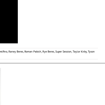
elfino
,
Raney Beres
,
Roman Pabich
,
Rye Beres
,
Super Session
,
Taylor Kirby
,
Tyson