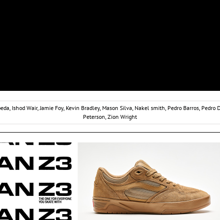
peda
,
Ishod Wair
,
Jamie Foy
,
Kevin Bradley
,
Mason Silva
,
Nakel smith
,
Pedro Barros
,
Pedro D
Peterson
,
Zion Wright