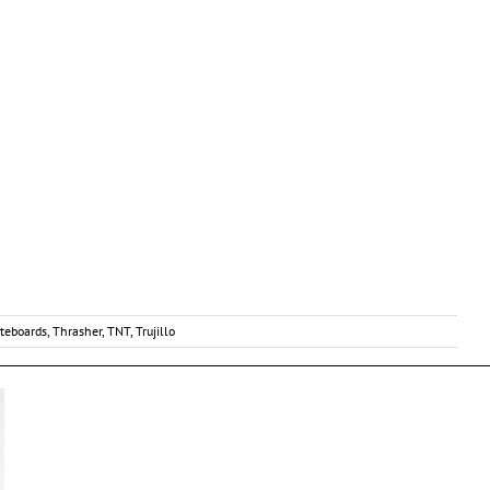
teboards
,
Thrasher
,
TNT
,
Trujillo