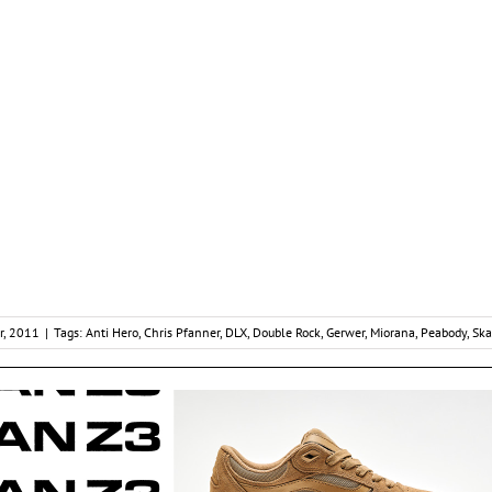
r, 2011
|
Tags:
Anti Hero
,
Chris Pfanner
,
DLX
,
Double Rock
,
Gerwer
,
Miorana
,
Peabody
,
Ska