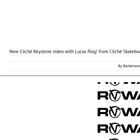
New Cliché Keystone video with Lucas Puig!
from
Cliché Skatebo
By
Berberiss