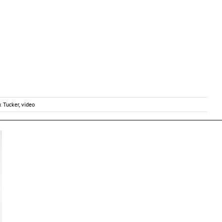
k Tucker
,
video