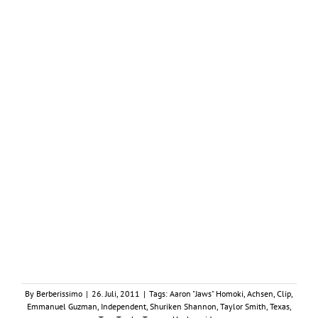
By
Berberissimo
|
26. Juli, 2011
|
Tags:
Aaron "Jaws" Homoki
,
Achsen
,
Clip
,
Emmanuel Guzman
,
Independent
,
Shuriken Shannon
,
Taylor Smith
,
Texas
,