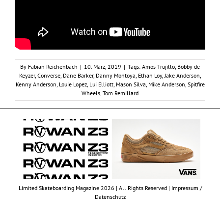
By
Fabian Reichenbach
|
10. März, 2019
|
Tags:
Amos Trujillo
,
Bobby de
Keyzer
,
Converse
,
Dane Barker
,
Danny Montoya
,
Ethan Loy
,
Jake Anderson
,
Kenny Anderson
,
Louie Lopez
,
Lui Elliott
,
Mason Silva
,
Mike Anderson
,
Spitfire
Wheels
,
Tom Remillard
Limited Skateboarding Magazine 2026 | All Rights Reserved |
Impressum /
Datenschutz