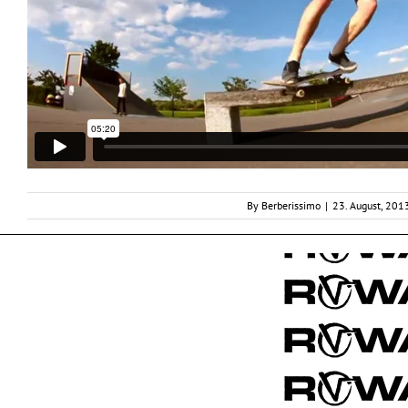
By
Berberissimo
|
23. August, 201