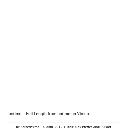
ontime – Full Length
from
ontime
on
Vimeo
.
By
Berberissimo
|
4. April, 2012
|
Tags:
Alex Pfeffer
,
Andi Purkart
,