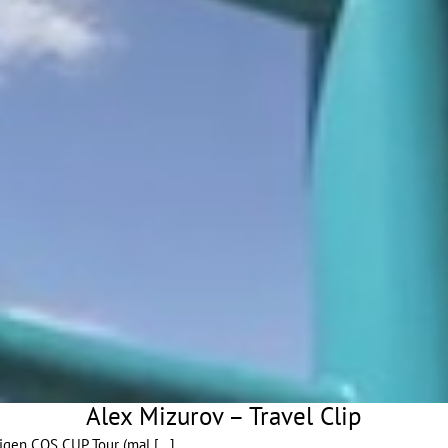
Alex Mizurov – Travel Clip
rigen COS CUP Tour (mal
[...]