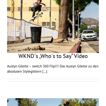
WKND´s „Who´s to Say“ Video
Austyn Gilette – switch 360 Flip!!! Das Austyn Gilette zu den
absoluten Stylegöttern
[...]