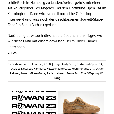
schließlich in Hamburg zu landen. Weiter geht`s mit einem
Artikel aus/über Los Angeles und den Dortmund Open `94 im
Keuninghaus. Dann wird schnell noch The Offspring
interviewt und kurz noch der geschlossenen „Powell-Skate-
Zone“ in Santa Barbara gedacht.
Natürlich gibt es auch diesmal die üblichen Junk-Pages, wo
wir dieses Mal mit einem gewissen Herrn Oliver Palmer
abrechnen.
Enjoy.
By
Berberissimo
|
1. Januar, 2010
|
Tags:
Andy Scott
,
Dortmund Open `94
,
Fs
Ollie to Desaster
,
Hamburg
,
Helltour
,
June Cate
,
Keuninghaus
,
L.A.
,
Oliver
Palmer
,
Powell-Skate-Zone
,
Stefan Lehnert
,
Steve Saiz
,
The Offspring
,
Wu
Tang