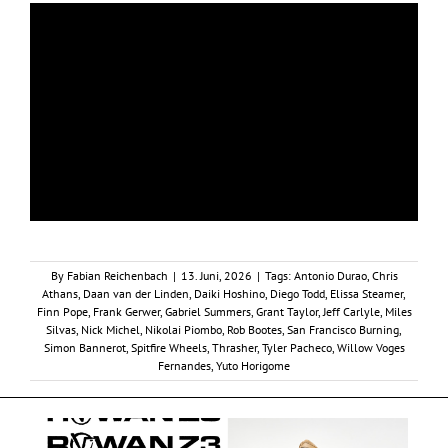
By
Fabian Reichenbach
|
13. Juni, 2026
|
Tags:
Antonio Durao
,
Chris
Athans
,
Daan van der Linden
,
Daiki Hoshino
,
Diego Todd
,
Elissa Steamer
,
Finn Pope
,
Frank Gerwer
,
Gabriel Summers
,
Grant Taylor
,
Jeff Carlyle
,
Miles
Silvas
,
Nick Michel
,
Nikolai Piombo
,
Rob Bootes
,
San Francisco Burning
,
Simon Bannerot
,
Spitfire Wheels
,
Thrasher
,
Tyler Pacheco
,
Willow Voges
Fernandes
,
Yuto Horigome